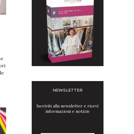
he
r​i
de
NEWSLETTER
Iscriviti alla newsletter e ricevi
informazioni e notizie