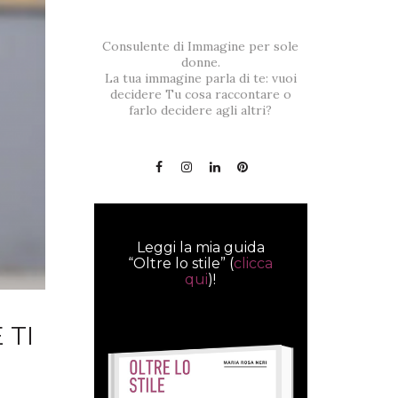
Consulente di Immagine per sole
donne.
La tua immagine parla di te: vuoi
decidere Tu cosa raccontare o
farlo decidere agli altri?
Leggi la mia guida
“Oltre lo stile” (
clicca
qui
)!
 TI