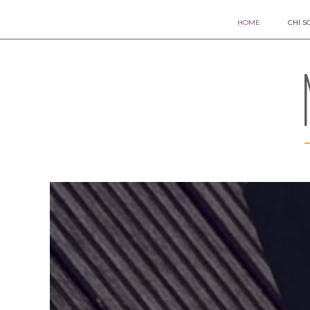
HOME
CHI S
In questa se