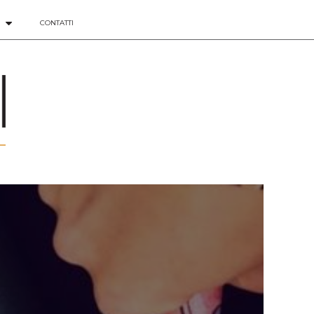
CONTATTI
isorse che ti