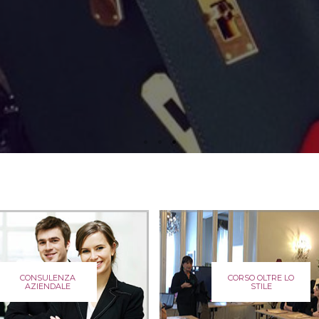
aiuteranno a semplificare la tua routine e la tua vita!
clicca qui
CONSULENZA
CORSO OLTRE LO
AZIENDALE
STILE