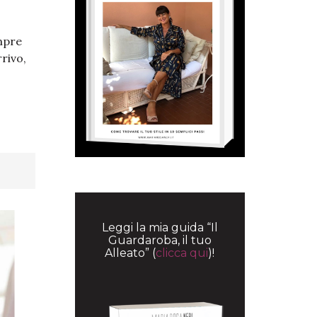
empre
rrivo,
Leggi la mia guida “Il
Guardaroba, il tuo
Alleato” (
clicca qui
)!