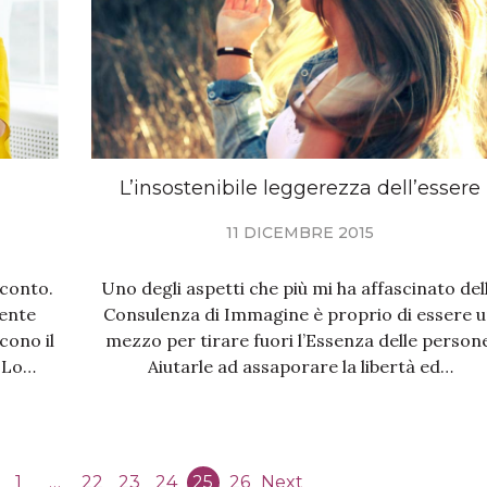
L’insostenibile leggerezza dell’essere
11 DICEMBRE 2015
cconto.
Uno degli aspetti che più mi ha affascinato del
ente
Consulenza di Immagine è proprio di essere 
cono il
mezzo per tirare fuori l’Essenza delle person
. Lo…
Aiutarle ad assaporare la libertà ed…
1
…
22
23
24
25
26
Next