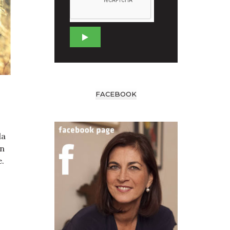
FACEBOOK
la
un
e.