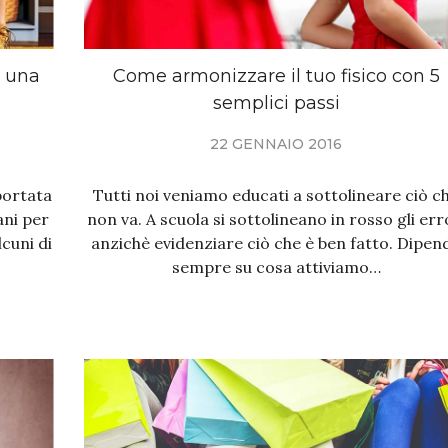
e una
Come armonizzare il tuo fisico con 5
semplici passi
22 GENNAIO 2016
portata
Tutti noi veniamo educati a sottolineare ciò c
ani per
non va. A scuola si sottolineano in rosso gli erro
lcuni di
anzichè evidenziare ciò che è ben fatto. Dipen
sempre su cosa attiviamo…