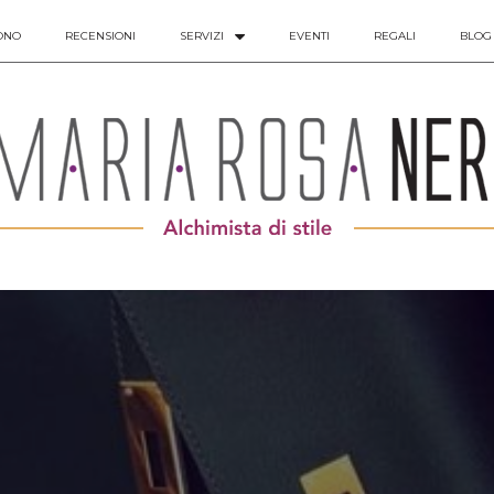
ONO
RECENSIONI
SERVIZI
EVENTI
REGALI
BLOG
Regali
zione trovi i miei omaggi per te che mi leggi. Sono r