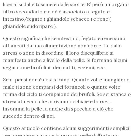
liberarsi dalle tossine e dalle scorie. E’ però un organo
filtro secondario e cioè è associato a fegato e
intestino/fegato ( ghiandole sebacee ) e rene (
ghiandole sudoripare ).
Questo significa che se intestino, fegato e rene sono
affiancati da una alimentazione non corretta, dallo
stress o sono in disordine, il loro disequilibrio si
manifesta anche a livello della pelle. Si formano alcuni
segni come brufolini, dermatiti, eczemi, ecc.
Se ci pensi non è così strano. Quante volte mangiando
male ti sono comparsi dei foruncoli o quante volte
prima del ciclo ti compaiono dei brufoli. Se sei stanca o
stressata ecco che arrivano occhiaie e borse….
insomma la pelle fa anche da specchio a ciò che
succede dentro di noi.
Questo articolo contiene alcuni suggerimenti semplici
per prendersi cura della propria pelle dall’interno.