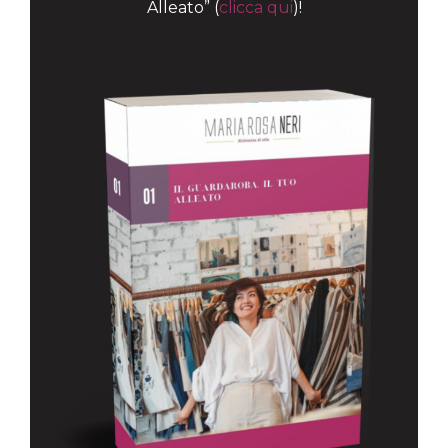
Alleato” (
clicca qui
)!