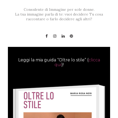
Consulente di Immagine per sole donne.
La tua immagine parla di te: vuoi decidere Tu cosa
raccontare o farlo decidere agli altri?
Leggi la mia guida “Oltre lo stile” (
clicca
qui
)!