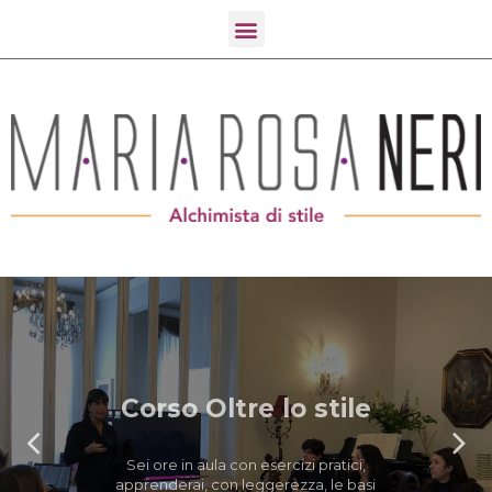
Corso Oltre lo stile
Sei ore in aula con esercizi pratici,
apprenderai, con leggerezza, le basi
per imparare a valorizzare la tua
immagine.