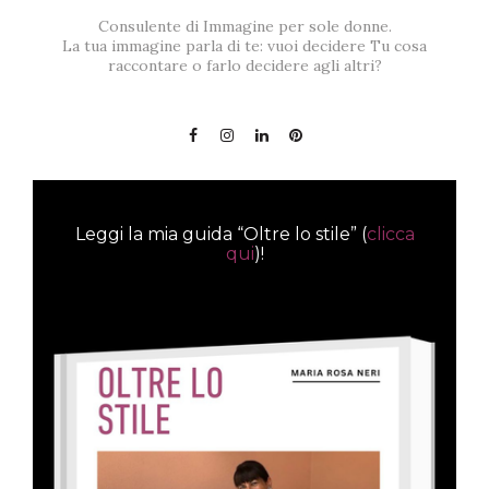
Consulente di Immagine per sole donne.
La tua immagine parla di te: vuoi decidere Tu cosa
raccontare o farlo decidere agli altri?
Leggi la mia guida “Oltre lo stile” (
clicca
qui
)!