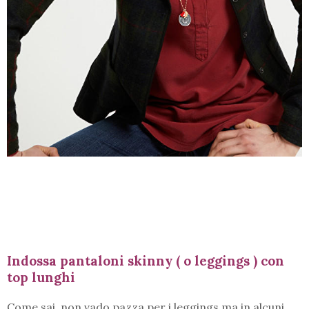
Indossa pantaloni skinny ( o leggings ) con
top lunghi
Come sai, non vado pazza per i leggings ma in alcuni