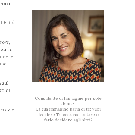
con il
ibilità
rore
,
per le
rimere,
una
 sul
ti di
Consulente di Immagine per sole
donne.
 Grazie
La tua immagine parla di te: vuoi
decidere Tu cosa raccontare o
farlo decidere agli altri?