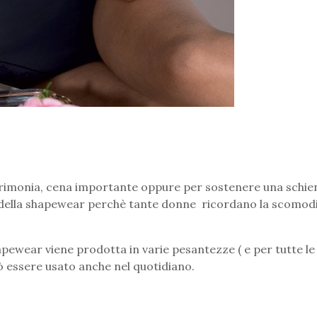
cerimonia, cena importante oppure per sostenere una schie
i della shapewear perchè tante donne ricordano la scomod
apewear viene prodotta in varie pesantezze ( e per tutte le 
 essere usato anche nel quotidiano.