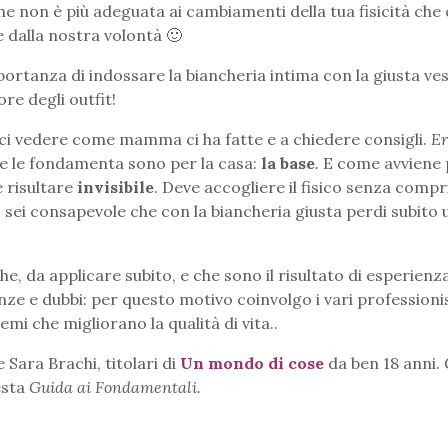
 che non è più adeguata ai cambiamenti della tua fisicità che 
 dalla nostra volontà 🙂
ortanza di indossare la biancheria intima con la giusta vest
ore degli outfit!
ci vedere come mamma ci ha fatte e a chiedere consigli.
Er
che le fondamenta sono per la casa:
la base
.
E come avviene 
 risultare
invisibile
. Deve accogliere il fisico senza comp
: sei consapevole che con la biancheria giusta perdi subito 
che, da applicare subito, e che sono il risultato di esperienza
ze e dubbi: per questo motivo coinvolgo i vari professionis
i che migliorano la qualità di vita..
 Sara Brachi, titolari di
Un mondo di cose
da ben 18 anni.
esta
Guida ai Fondamentali.