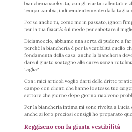
biancheria scolorita, con gli elastici allentati e
tempo cambia, indipendentemente dalla taglia e
Forse anche tu, come me in passato, ignori l’imp
per la tua fisicità: è il modo per sabotare il migli
Diciamocelo, abbiamo una sorta di pudore a far
perchè la biancheria è per la vestibilità quello 
fondamenta della casa, anche la biancheria deve
dare il giusto sostegno alle curve senza rotolini
taglia?
Con i miei articoli voglio darti delle dritte prati
campo con clienti che hanno le stesse tue esigen
settore che giorno dopo giorno risolvono problem
Per la biancheria intima mi sono rivolta a Lucia e
anche ai loro preziosi consigli ho preparato qu
Reggiseno con la giusta vestibilità