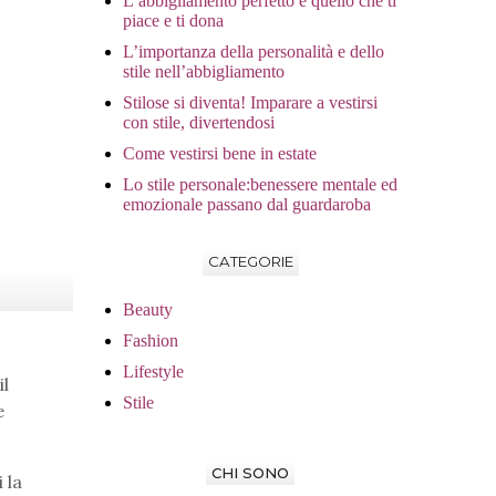
L’abbigliamento perfetto è quello che ti
piace e ti dona
L’importanza della personalità e dello
stile nell’abbigliamento
Stilose si diventa! Imparare a vestirsi
con stile, divertendosi
Come vestirsi bene in estate
Lo stile personale:benessere mentale ed
emozionale passano dal guardaroba
CATEGORIE
Beauty
Fashion
Lifestyle
il
Stile
e
CHI SONO
 la