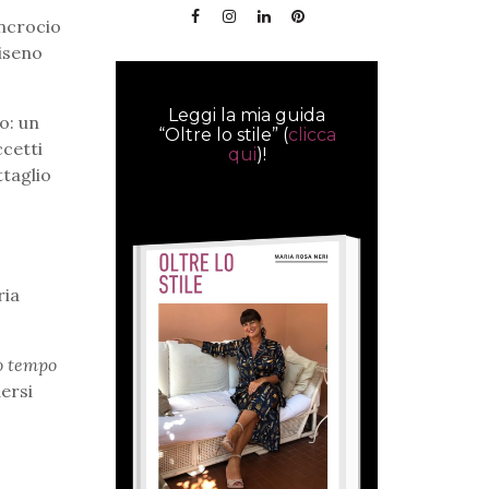
incrocio
giseno
Leggi la mia guida
o: un
“Oltre lo stile” (
clicca
ccetti
qui
)!
ttaglio
ria
no tempo
ersi