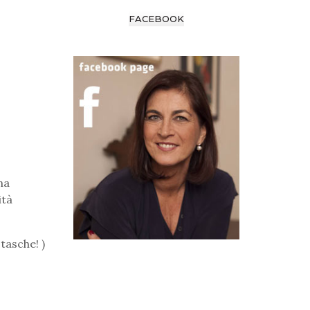
FACEBOOK
na
ità
tasche! )