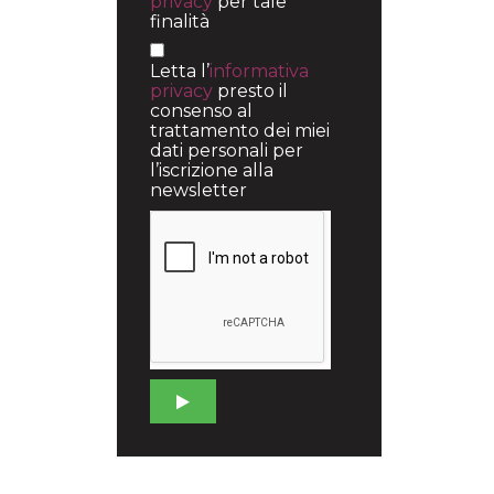
privacy
per tale
finalità
Letta l’
informativa
privacy
presto il
consenso al
trattamento dei miei
dati personali per
l’iscrizione alla
newsletter