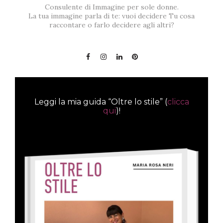
Consulente di Immagine per sole donne.
La tua immagine parla di te: vuoi decidere Tu cosa
raccontare o farlo decidere agli altri?
Leggi la mia guida “Oltre lo stile” (
clicca
qui
)!