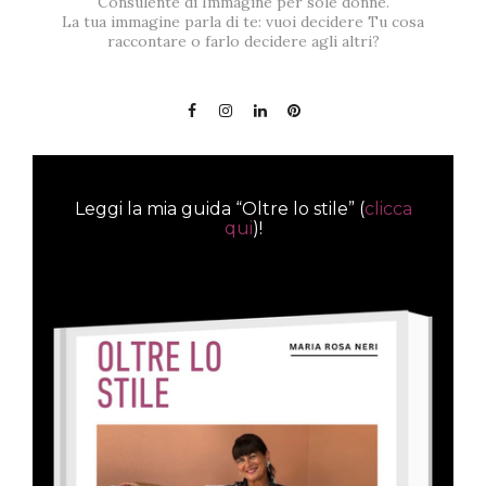
Consulente di Immagine per sole donne.
La tua immagine parla di te: vuoi decidere Tu cosa
raccontare o farlo decidere agli altri?
Leggi la mia guida “Oltre lo stile” (
clicca
qui
)!