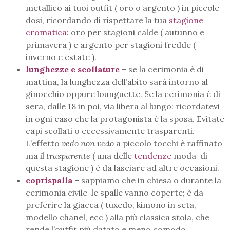
metallico ai tuoi outfit ( oro o argento ) in piccole
dosi, ricordando di rispettare la tua
stagione
cromatica
: oro per stagioni calde ( autunno e
primavera ) e argento per stagioni fredde (
inverno e estate ).
lunghezze e scollature
– se la cerimonia è di
mattina, la lunghezza dell’abito sarà intorno al
ginocchio oppure lounguette. Se la cerimonia è di
sera, dalle 18 in poi, via libera al lungo: ricordatevi
in ogni caso che la protagonista è la sposa. Evitate
capi scollati o eccessivamente trasparenti.
L’effetto
vedo non vedo
a piccolo tocchi è raffinato
ma il
trasparente
( una delle
tendenze
moda di
questa stagione ) è da lasciare ad altre occasioni.
coprispalla
– sappiamo che in chiesa o durante la
cerimonia civile le spalle vanno coperte; è da
preferire la giacca ( tuxedo, kimono in seta,
modello chanel, ecc ) alla più classica stola, che
rende l’outfit più datato e meno comodo.