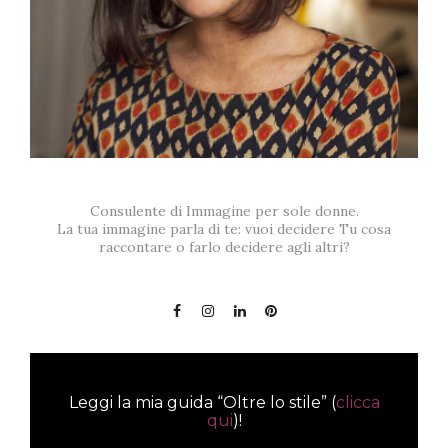
Consulente di Immagine per sole donne.
La tua immagine parla di te: vuoi decidere Tu cosa
raccontare o farlo decidere agli altri?
Leggi la mia guida “Oltre lo stile” (
clicca
qui
)!