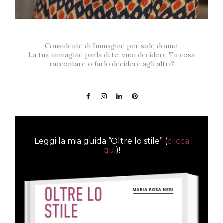
Consulente di Immagine per sole donne.
La tua immagine parla di te: vuoi decidere Tu cosa
raccontare o farlo decidere agli altri?
Leggi la mia guida “Oltre lo stile” (
clicca
qui
)!