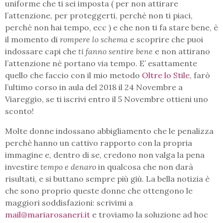
uniforme che ti sei imposta ( per non attirare
l’attenzione, per proteggerti, perchè non ti piaci,
perchè non hai tempo, ecc ) e che non ti fa stare bene, è
il momento di
rompere lo schema
e scoprire che puoi
indossare capi che
ti fanno sentire bene
e non attirano
l’attenzione nè portano via tempo. E’ esattamente
quello che faccio con il mio metodo
Oltre lo Stile
, farò
l’ultimo corso in aula del 2018 il 24 Novembre a
Viareggio, se ti iscrivi entro il 5 Novembre ottieni uno
sconto!
Molte donne indossano abbigliamento che le penalizza
perchè hanno un cattivo rapporto con la propria
immagine e, dentro di se, credono non valga la pena
investire
tempo e denaro
in qualcosa che non darà
risultati, e si buttano sempre più giù. La bella notizia è
che sono proprio queste donne che ottengono le
maggiori soddisfazioni: scrivimi a
mail@mariarosaneri.it
e troviamo la soluzione ad hoc