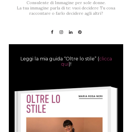
Consulente di Immagine per sole donne.
La tua immagine parla di te: vuoi decidere Tu cosa
raccontare o farlo decidere agli altri?
Leggi la mia guida “Oltre lo stile” (
clicca
qui
)!