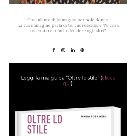
Consulente di Immagine per sole donne.
La tua immagine parla di te: vuoi decidere Tu cosa
raccontare o farlo decidere agli altri?
Leggi la mia guida “Oltre lo stile” (
clicca
qui
)!