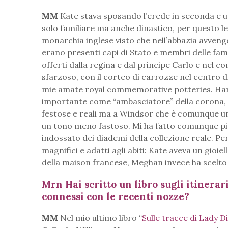
MM
Kate stava sposando l’erede in seconda e u
solo familiare ma anche dinastico, per questo l
monarchia inglese visto che nell’abbazia avveng
erano presenti capi di Stato e membri delle famig
offerti dalla regina e dal principe Carlo e nel c
sfarzoso, con il corteo di carrozze nel centro 
mie amate royal commemorative potteries. Harry 
importante come “ambasciatore” della corona, sa
festose e reali ma a Windsor che è comunque un
un tono meno fastoso. Mi ha fatto comunque pi
indossato dei diademi della collezione reale. Pe
magnifici e adatti agli abiti: Kate aveva un gioie
della maison francese, Meghan invece ha scelto
Mrn Hai scritto un libro sugli itinerar
connessi con le recenti nozze?
MM
Nel mio ultimo libro “
Sulle tracce di Lady 