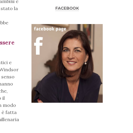
ambini e
 stato la
FACEBOOK
ebbe
ssere
ici e
i Windsor
l senso
 hanno
che,
 il
un modo
 è fatta
illenaria