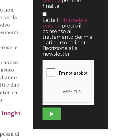
privacy
per tale
finalità
to non
o per la
Letta l’
informativa
otivo
privacy
presto il
consenso al
evimenti
trattamento dei miei
dati personali per
prese le
l’iscrizione alla
newsletter
di nozze
 avuto –
e hanno
tti e due
 storica
o.
 luoghi
ipessa di