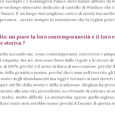
per esempio c’è Kensington Palace dove hanno abitato da b
he un lungo itinerario dedicato al castello di Windsor che è
Sussex. E’ un luogo meraviglioso carico di storia ma anche
oranea… avrete sempre la sensazione che la regina potr
: mi piace la loro contemporaneità e il loro e
e storica ?
anche secondo me, sono contemporanei, estroversi e simpat
di empatia, ma no, non sono fuori dalle regole e le nozze d
 al 100% perché è il sesto in linea di successione, perché i
pio della granitica nonna, perché dieci anni nell’esercito gli
a avuto degli sbandamenti ma oggi è tornato ai suoi doveri 
 sul filo della storia e della tradizione. Meghan ha preso
nciato alla sua vita precedente accettando di entrare in 
olto, molto difficile. La monarchia, specie quella inglese,
altare tutto non avrebbe senso perché il fascino di questa m