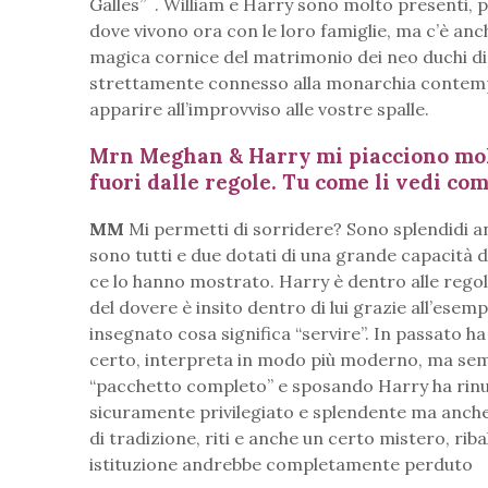
Galles”
.
William e Harry sono molto presenti, 
dove vivono ora con le loro famiglie, ma c’è anc
magica cornice del matrimonio dei neo duchi di 
strettamente connesso alla monarchia contemp
apparire all’improvviso alle vostre spalle.
Mrn Meghan & Harry mi piacciono molto
fuori dalle regole. Tu come li vedi com
MM
Mi permetti di sorridere? Sono splendidi 
sono tutti e due dotati di una grande capacità 
ce lo hanno mostrato. Harry è dentro alle regole
del dovere è insito dentro di lui grazie all’esem
insegnato cosa significa “servire”. In passato h
certo, interpreta in modo più moderno, ma sempre
“pacchetto completo” e sposando Harry ha rinu
sicuramente privilegiato e splendente ma anche m
di tradizione, riti e anche un certo mistero, rib
istituzione andrebbe completamente perduto