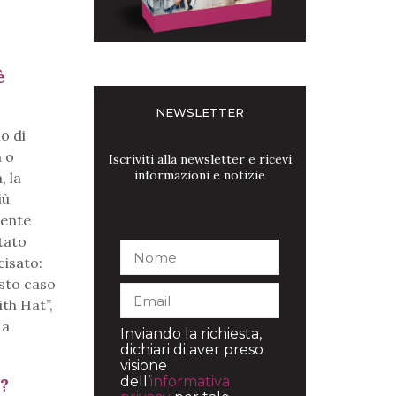
è
NEWSLETTER
o di
a o
Iscriviti alla newsletter e ricevi
informazioni e notizie
, la
iù
iente
tato
cisato:
esto caso
th Hat”,
 a
Inviando la richiesta,
dichiari di aver preso
visione
dell’
informativa
 ?