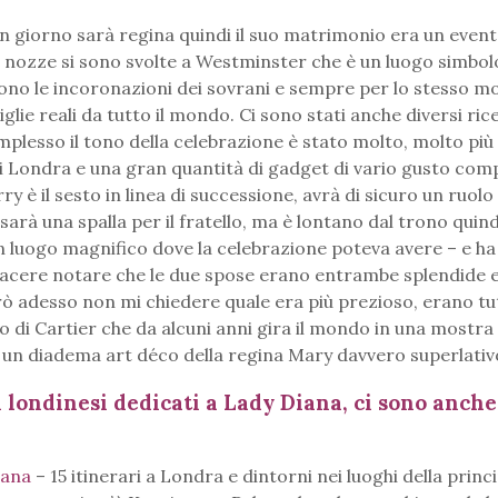
n giorno sarà regina quindi il suo matrimonio era un even
e nozze si sono svolte a Westminster che è un luogo simbol
ono le incoronazioni dei sovrani e sempre per lo stesso m
lie reali da tutto il mondo. Ci sono stati anche diversi ric
omplesso il tono della celebrazione è stato molto, molto più
di Londra e una gran quantità di gadget di vario gusto com
è il sesto in linea di successione, avrà di sicuro un ruolo
rà una spalla per il fratello, ma è lontano dal trono quin
 luogo magnifico dove la celebrazione poteva avere – e ha
acere notare che le due spose erano entrambe splendide 
rò adesso non mi chiedere quale era più prezioso, erano tu
llo di Cartier che da alcuni anni gira il mondo in una mostra
 un diadema art déco della regina Mary davvero superlativ
i londinesi dedicati a Lady Diana, ci sono anche
Diana
– 15 itinerari a Londra e dintorni nei luoghi della princ