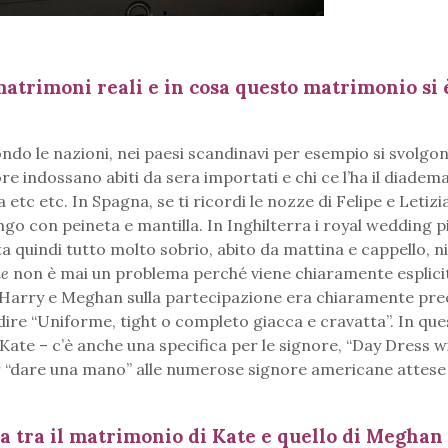
matrimoni reali e in cosa questo matrimonio si 
ndo le nazioni, nei paesi scandinavi per esempio si svolgon
re indossano abiti da sera importati e chi ce l’ha il diadem
la etc etc. In Spagna, se ti ricordi le nozze di Felipe e Letizia
go con peineta e mantilla. In Inghilterra i royal wedding p
ta quindi tutto molto sobrio, abito da mattina e cappello, n
de
non è mai un problema perché viene chiaramente esplici
di Harry e Meghan sulla partecipazione era chiaramente pre
ire “Uniforme, tight o completo giacca e cravatta”. In qu
Kate – c’è anche una specifica per le signore, “Day Dress wi
r “dare una mano” alle numerose signore americane attese
a tra il matrimonio di Kate e quello di Meghan