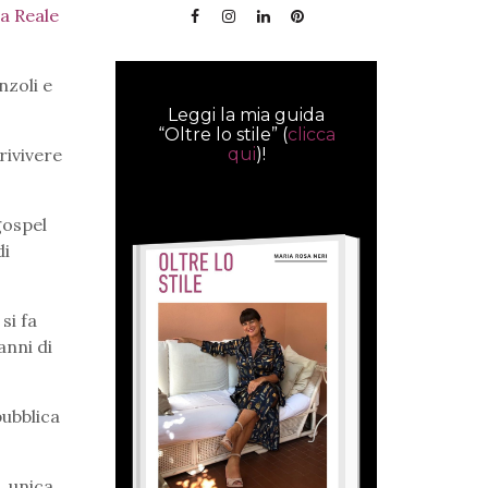
a Reale
nzoli e
Leggi la mia guida
“Oltre lo stile” (
clicca
qui
)!
rivivere
gospel
di
si fa
anni di
pubblica
 unica,