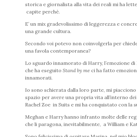
storica e giornalista alla vita dei reali mi ha le
capite perchè.
E’ un mix gradevolissimo di leggerezza e concre
una grande cultura.
Secondo voi potevo non coinvolgerla per chiede
una favola contemporanea?
Lo sguardo innamorato di Harry, l’emozione di 
che ha eseguito
Stand by me
ci ha fatto emozion
innamorati.
Io sono schierata dalla loro parte, mi piaccio
spazio per avere una propria vita all’interno de
Rachel Zoe in Suits e mi ha conquistato con la s
Meghan e Harry hanno infranto molte delle rego
che li paragona, inevitabilmente, a William e Ka
Sono felicissima di ospitare Marina nel mio blo