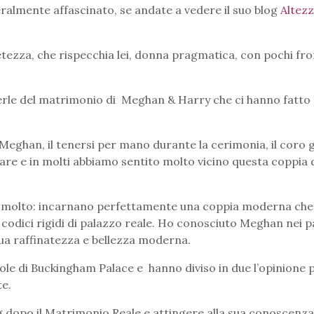
tteralmente affascinato, se andate a vedere il suo blog
Altezz
tezza, che rispecchia lei, donna pragmatica, con pochi fro
rle del matrimonio di Meghan & Harry che ci hanno fatto 
Meghan, il tenersi per mano durante la cerimonia, il coro 
are e in molti abbiamo sentito molto vicino questa coppia 
no molto: incarnano perfettamente una coppia moderna che 
i codici rigidi di palazzo reale. Ho conosciuto Meghan nei p
ua raffinatezza e
bellezza moderna.
le di Buckingham Palace e hanno diviso in due l’opinione 
te.
g dopo il Matrimonio Reale e attingere alla sua conoscenza,