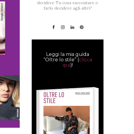
decidere Tu cosa raccontare o
farlo decidere agli altri?
Leggi la mia guida
“Oltre lo stile” (
clicca
qui
)!