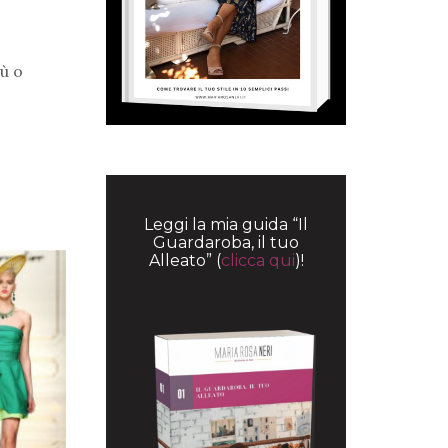
iù o
Leggi la mia guida “Il
Guardaroba, il tuo
Alleato” (
clicca qui
)!