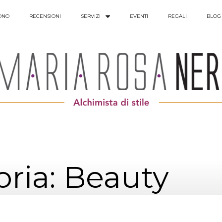
ONO
RECENSIONI
SERVIZI
EVENTI
REGALI
BLOG
ria: Beauty