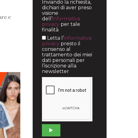
Inviando la richiesta,
dichiari di aver preso
visione
are e
dell’
informativa
privacy
per tale
finalità
Letta l’
informativa
privacy
presto il
consenso al
trattamento dei miei
dati personali per
l’iscrizione alla
newsletter