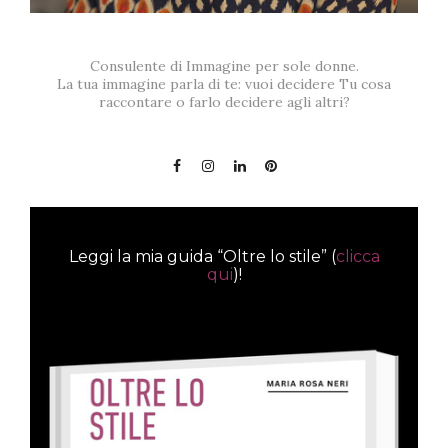
Consulente di Immagine per sole donne.
La tua immagine parla di te: vuoi decidere Tu cosa
raccontare o farlo decidere agli altri?
Leggi la mia guida “Oltre lo stile” (
clicca
qui
)!