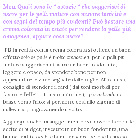
Mrn
Quali sono le “ astuzie “ che suggerisci di
usare per le pelli mature con minore tonicità e
con segni del tempo più evidenti? Può bastare una
crema colorata in estate per rendere la pelle più
omogenea, oppure cosa usare?
PB
In realtà con la crema colorata si ottiene un buon
effetto
solo se pelle è molto omogenea
: per le pelli più
mature suggerisco di usare un buon fondotinta,
leggero e opaco, da stendere bene per non
appesantire le zone segnate dalle rughe. Altra cosa,
consiglio di stendere il fard ( dai toni morbidi per
favorire l’effetto trucco naturale ),
spennelando
dal
basso verso l’alto: si permette così allo zigomo di
sollevarsi , ringiovanendo il volto.
Aggiungo anche un suggerimento : se dovete fare delle
scelte di budget, investite in un buon fondotinta, una
buona matita occhi e buon mascara perchè la buona