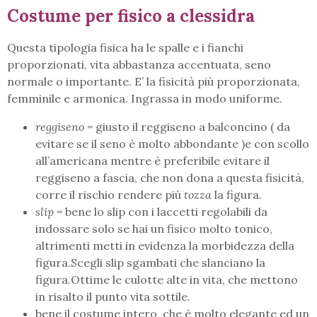
Costume per fisico a clessidra
Questa tipologia fisica ha le spalle e i fianchi
proporzionati, vita abbastanza accentuata, seno
normale o importante. E’ la fisicità più proporzionata,
femminile e armonica. Ingrassa in modo uniforme.
reggiseno =
giusto il reggiseno a balconcino ( da
evitare se il seno è molto abbondante )e con scollo
all’americana mentre è preferibile evitare il
reggiseno a fascia, che non dona a questa fisicità,
corre il rischio rendere più
tozza
la figura.
slip =
bene lo slip con i laccetti regolabili da
indossare solo se hai un fisico molto tonico,
altrimenti metti in evidenza la morbidezza della
figura.Scegli slip sgambati che slanciano la
figura.Ottime le culotte alte in vita, che mettono
in risalto il punto vita sottile.
bene il costume intero, che è molto elegante ed un