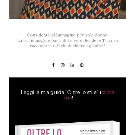
Consulente di Immagine per sole donne.
La tua immagine parla di te: vuoi decidere Tu cosa
raccontare o farlo decidere agli altri?
Leggi la mia guida “Oltre lo stile” (
clicca
qui
)!