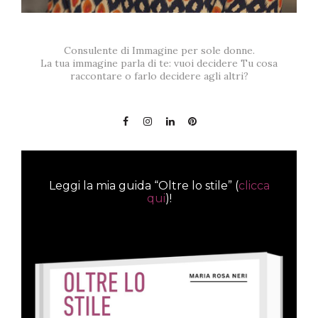
Consulente di Immagine per sole donne.
La tua immagine parla di te: vuoi decidere Tu cosa
raccontare o farlo decidere agli altri?
Leggi la mia guida “Oltre lo stile” (
clicca
qui
)!