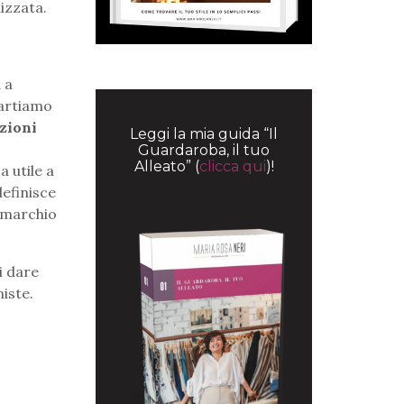
izzata.
 a
partiamo
zioni
Leggi la mia guida “Il
Guardaroba, il tuo
Alleato” (
clicca qui
)!
a utile a
definisce
 marchio
di dare
iste.