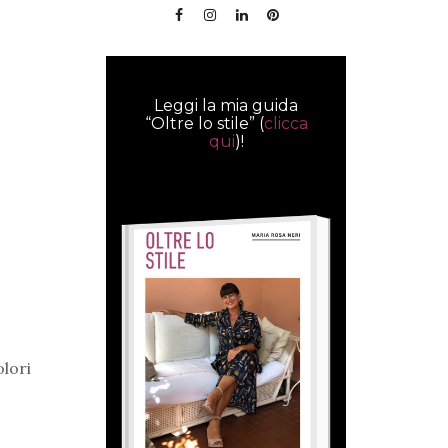
Leggi la mia guida
“Oltre lo stile” (
clicca
qui
)!
olori