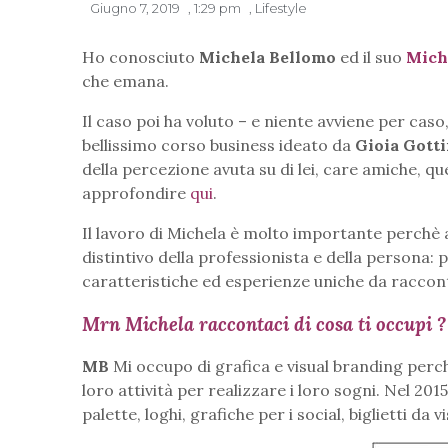
Giugno 7, 2019
,
1:29 pm
,
Lifestyle
Ho conosciuto
Michela Bellomo
ed il suo
Mich
che emana.
Il caso poi ha voluto – e niente avviene per cas
bellissimo corso business ideato da
Gioia Gotti
della percezione avuta su di lei, care amiche, qu
approfondire
qui
.
Il lavoro di Michela è molto importante perchè 
distintivo della professionista e della persona:
caratteristiche ed esperienze uniche da raccon
Mrn Michela raccontaci di cosa ti occupi ?
MB
Mi occupo di grafica e visual branding perch
loro attività per realizzare i loro sogni. Nel 20
palette, loghi, grafiche per i social, biglietti da 