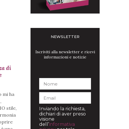
NEWSLETTER
Iscriviti alla newsletter e ricevi
informazioni e notizie
za di
e
o mi ha
,
O stile,
Inviando la richiesta,
dichiari di aver preso
 armonia
visione
oprire
dell’
informativa
 è una