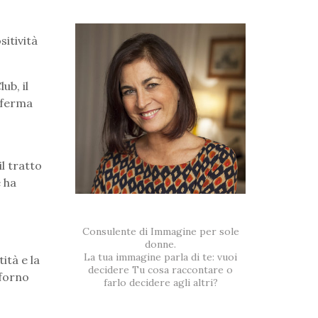
sitività
ub, il
nferma
l tratto
e ha
Consulente di Immagine per sole
donne.
La tua immagine parla di te: vuoi
ità e la
decidere Tu cosa raccontare o
sforno
farlo decidere agli altri?