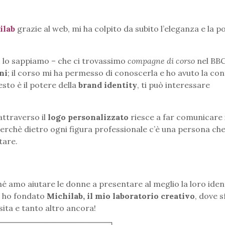
ilab
grazie al web, mi ha colpito da subito l’eleganza e la po
o, lo sappiamo – che ci trovassimo
compagne di corso
nel BBCl
ni
; il corso mi ha permesso di conoscerla e ho avuto la co
esto è il potere della
brand identity
, ti può interessare
attraverso il
logo personalizzato
riesce a far comunicare i
 perchè dietro ogni figura professionale c’è una persona ch
tare.
é amo aiutare le donne a presentare al meglio la loro ident
15 ho fondato
Michilab, il mio laboratorio creativo
, dove 
visita e tanto altro ancora!