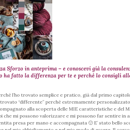
enza Sforzo in anteprima – e conoscevi già la consulen
ha fatto la differenza per te e perché lo consigli all
rché l’ho trovato semplice e pratico, già dal primo capitol
o trovato “differente” perché estremamente personalizzato
compagnato alla scoperta delle MIE caratteristiche e del MI
api che mi possono valorizzare e mi possono far sentire in
sentita presa per mano e accompagnata 🙂 E’ stato bello sc
che nel mio abbigliamento e nel mio modo di essere. Il corso