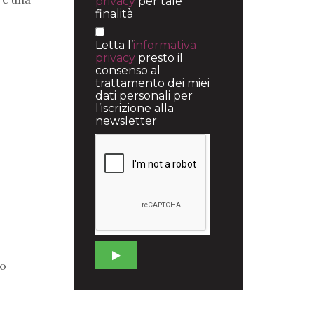
privacy
per tale
finalità
Letta l’
informativa
privacy
presto il
consenso al
trattamento dei miei
dati personali per
l’iscrizione alla
newsletter
so