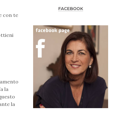
FACEBOOK
e con te
ttieni
giamento
a la
 questo
ante la