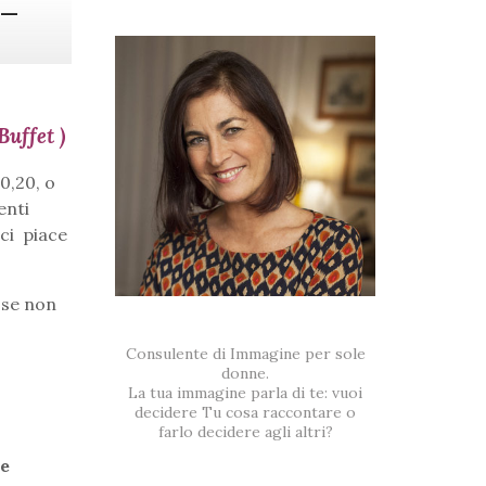
 –
uffet )
10,20, o
enti
 ci piace
 se non
Consulente di Immagine per sole
donne.
La tua immagine parla di te: vuoi
decidere Tu cosa raccontare o
farlo decidere agli altri?
he