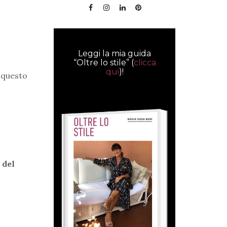
Leggi la mia guida
“Oltre lo stile” (
clicca
qui
)!
e questo
 del