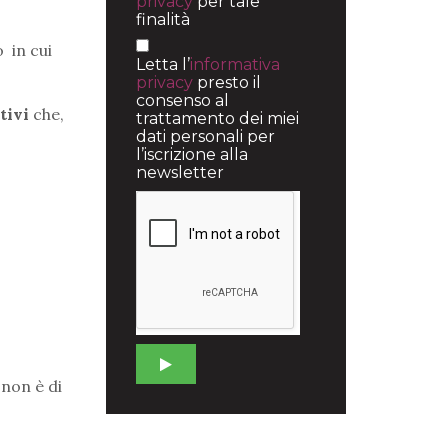
privacy
per tale
finalità
o in cui
Letta l’
informativa
privacy
presto il
consenso al
tivi
che,
trattamento dei miei
dati personali per
l’iscrizione alla
newsletter
 non è di