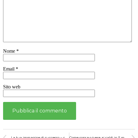
Nome
*
Email
*
Sito web
La tua immagine di successo – come l’abbigliamento influenza i tuoi risultati
Come sopravvivere ai saldi in 5 mosse