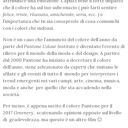
attribuisce una emozione. Capisci bene il forte impatto
che il colore ha sul tuo subconscio ( può farti sentire
felice, triste, rilassata, amichevole, seria, ecc.
) e
l’importanza che tu sia
consapevole
di cosa comunichi
con i colori che indossi.
Non è un caso che l’annuncio del colore dell’anno da
parte del
Pantone Colour Institute
è diventato l’evento di
rilievo per il mondo della moda e del design. A partire
dal 2000 Pantone ha iniziato a decretare il colore
dell’anno, viene selezionato da esperti che visitano le
sfilate e gli eventi di tutto il mondo per
interpretare
i
trend emergenti nei vari campi, arte, cinema, musica,
moda e anche per quello che sta accadendo nella
società.
Per inciso, è appena uscito il colore Pantone per il
2017
Greenery,
scatenando opinioni opposte sul livello
di gradevolezza, ma questo è un altro film 🙂