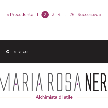
« Precedente
1
2
3
4
…
26
Successivo »
PINTEREST