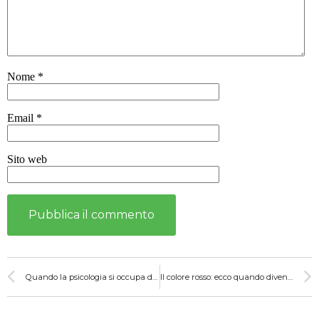
Nome
*
Email
*
Sito web
Quando la psicologia si occupa dell’abbigliamento
Il colore rosso: ecco quando diventa un alleato da indossare.