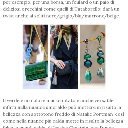
per esempio, per una borsa, un foulard o un paio di
deliziosi orecchini come quelli di Tataborello: darà un
twist anche ai soliti nero/grigio/blu/marrone/beige.
Il verde è un colore mai scontato e anche versatile;
infatti nella nuance smeraldo può mettere in risalto la
bellezza con sottotono freddo di Natalie Portman così
come nella nuance più calda mette in risalto la bellezza
fulva, e quindi calda, di Jessica Chastain, con l’unico