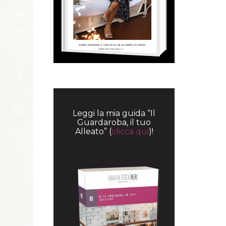
Leggi la mia guida “Il
Guardaroba, il tuo
Alleato” (
clicca qui
)!