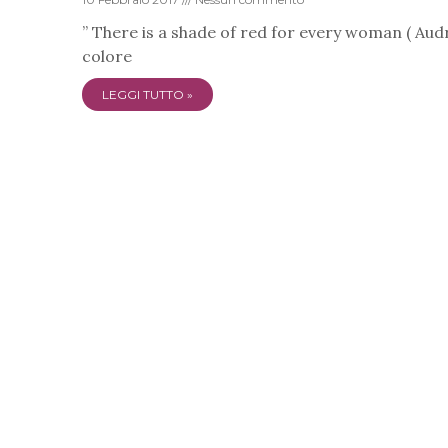
” There is a shade of red for every woman ( Aud
colore
LEGGI TUTTO »