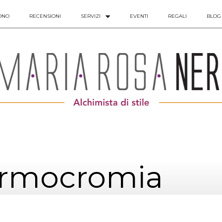
ONO
RECENSIONI
SERVIZI
EVENTI
REGALI
BLOG
armocromia