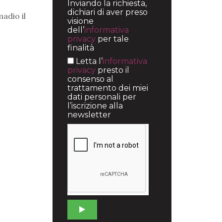
Inviando la richiesta,
dichiari di aver preso
adio il
visione
dell’
informativa
privacy
per tale
finalità
Letta l’
informativa
privacy
presto il
consenso al
trattamento dei miei
dati personali per
l’iscrizione alla
newsletter