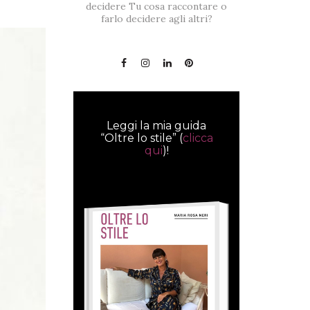
decidere Tu cosa raccontare o
farlo decidere agli altri?
Leggi la mia guida
“Oltre lo stile” (
clicca
qui
)!