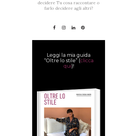
decidere Tu cosa raccontare o
farlo decidere agli altri?
Leggi la mia guida
“Oltre lo stile” (
clicca
qui
)!