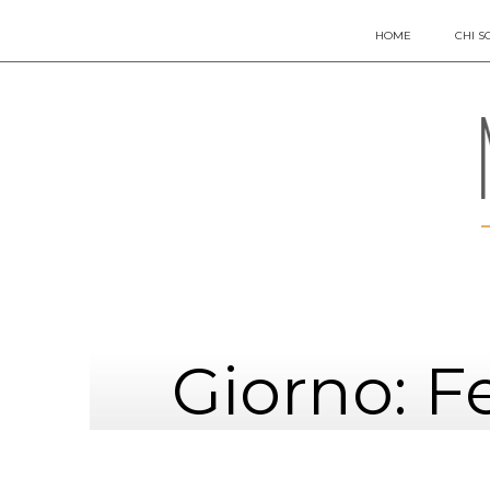
HOME
CHI S
Giorno: F