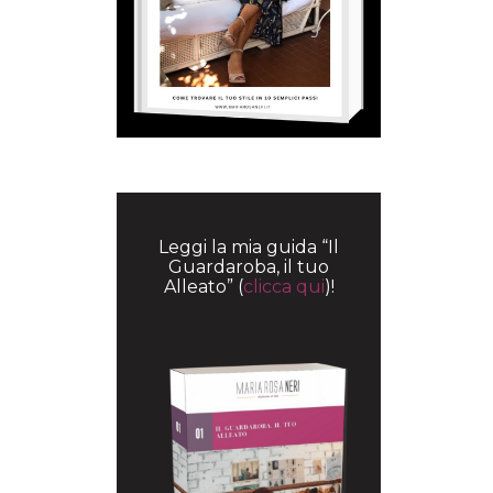
Leggi la mia guida “Il
Guardaroba, il tuo
Alleato” (
clicca qui
)!