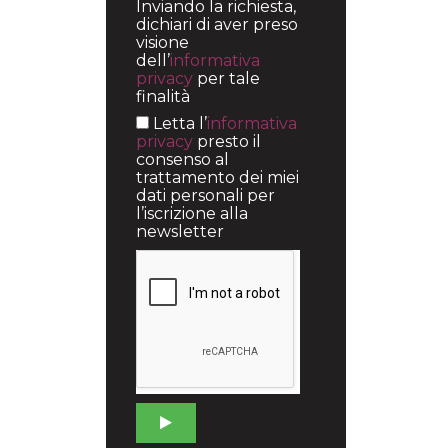
Inviando la richiesta,
dichiari di aver preso
visione
dell’
informativa
privacy
per tale
finalità
Letta l’
informativa
privacy
presto il
consenso al
trattamento dei miei
dati personali per
l’iscrizione alla
newsletter